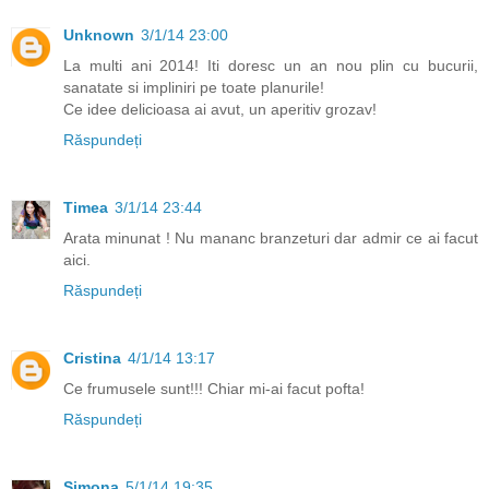
Unknown
3/1/14 23:00
La multi ani 2014! Iti doresc un an nou plin cu bucurii,
sanatate si impliniri pe toate planurile!
Ce idee delicioasa ai avut, un aperitiv grozav!
Răspundeți
Timea
3/1/14 23:44
Arata minunat ! Nu mananc branzeturi dar admir ce ai facut
aici.
Răspundeți
Cristina
4/1/14 13:17
Ce frumusele sunt!!! Chiar mi-ai facut pofta!
Răspundeți
Simona
5/1/14 19:35