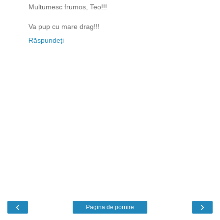
Multumesc frumos, Teo!!!
Va pup cu mare drag!!!
Răspundeți
‹
›
Pagina de pornire